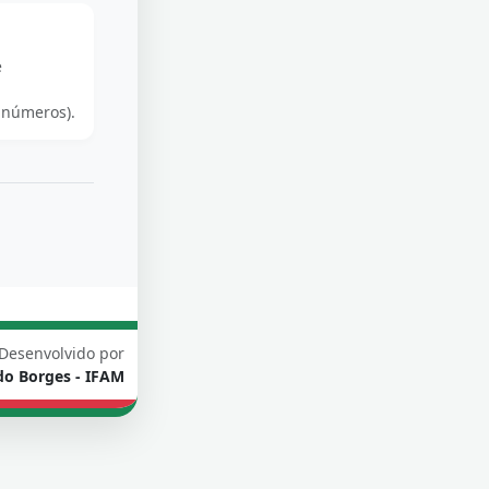
e
 números).
Desenvolvido por
do Borges - IFAM