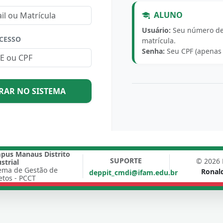
ALUNO
Usuário:
Seu número d
CESSO
matrícula.
Senha:
Seu CPF (apenas
RAR NO SISTEMA
pus Manaus Distrito
SUPORTE
© 2026 
strial
tema de Gestão de
Ronal
deppit_cmdi@ifam.edu.br
etos - PCCT