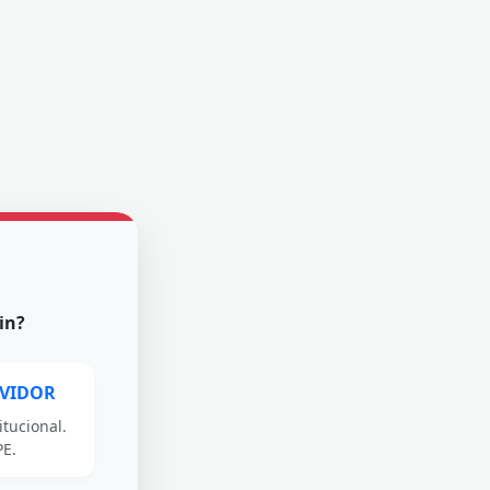
in?
RVIDOR
itucional.
E.