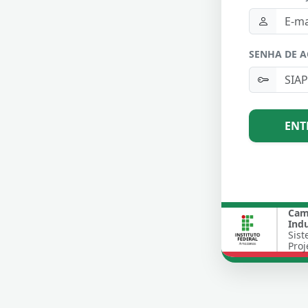
SENHA DE A
ENT
Cam
Indu
Sis
Proj