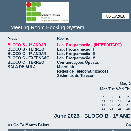
Meeting Room Booking System
Areas
Rooms
BLOCO B - 1º ANDAR
Lab. Programação I (INTERDITADO)
BLOCO B - TÉRREO
Lab. Programação II
BLOCO C - 1º ANDAR
Lab. Programação III
BLOCO C - EXTENSÃO
Lab. Programação IV
BLOCO C - TÉRREO
Comunicações Ópticas
SALA DE AULA
MicroLab
Redes de Telecomunicações
Sistemas de Telecom
May 2
Mon
Tue
Wed
Th
4
5
6
7
11
12
13
14
18
19
20
21
25
26
27
28
June 2026 - BLOCO B - 1º AND
<< Go To Month Before
Go