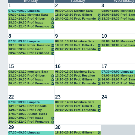
Monday
Tuesday
Wednesday
1
2
3
07:30~09:30 Limpeza
08:00~14:00 Monitor Sara
08:00~14:00 Monitora 
Gabriela
Gabriela
09:30~13:10 Monitora Sara
18:30~20:30 Prof. Gilbert -
16:00~18:00 Prof. San
Gabriela
TMI11
Lino - ECAT31 - Desen
13:10~14:00 Prof. Gilbert -
20:40~22:40 Prof. Fernando
18:30~19:30 Prof. Isaa
Mec. Aux. por comput
EIMEC11C - Inf. Básica
Queiroz
Benchimol - ECAT71 -
18:30~20:30 Prof. Isaac
Arquitetura de Compu
Benchimol - ECAT71 -
20:40~22:40 Prof. Fernando
Arquitetura de Computadores
Queiroz
8
9
10
07:30~09:00 Limpeza
08:00~13:10 Monitora Sara
08:00~14:00 Monitora 
Gabriela
Gabriela
13:10~16:40 Profa. Rosalice
18:30~20:30 Prof. Gilbert -
16:00~18:00 Prof. San
Chaves
TMI11
Lino - ECAT31 - Desen
18:30~20:30 Prof. Isaac
20:40~22:40 Prof. Fernando
Mec. Aux. por comput
Benchimol - ECAT71 -
Queiroz
20:40~22:40 Prof. Fernando
Arquitetura de Computadores
Queiroz
15
16
17
08:00~13:10 monitora Sara
08:00~13:00 Monitora Sara
07:30~09:00 Limpeza
Gabriela
Gabriela
13:10~14:00 Prof. Gilbert -
13:00~17:00 Prof. Rosalice
09:00~14:00 Monitora 
EIMEC11C - Inf. Básica
Gabriela
18:30~20:30 Prof. Isaac
18:30~20:30 Prof. Gilbert -
16:00~18:00 Prof. San
Benchimol - ECAT71 -
TMI11
Lino - ECAT31 - Desen
20:40~22:40 Prof. Fernando
20:40~22:40 Prof. Fernando
18:30~22:40 Prof. Jôn
Arquitetura de Computadores
Mec. Aux. por comput
Queiroz
Queiroz
Lima - SELT31 - Eletrô
Digital
22
23
24
07:30~09:00 Limpeza
08:00~14:00 Monitora Sara
Gabriela
13:10~14:50 Porf. Priscila
18:30~20:30 Prof. Gilbert -
TMI11
14:50~16:40 Prof. Hely
20:40~22:40 Prof. Fernando
Queiroz
17:40~18:30 Alunos TMI51
Prof. Adriano Bruno
18:30~20:30 Prof. Isaac
Benchimol - ECAT71 -
20:40~22:40 Prof. Fernando
Arquitetura de Computadores
Queiroz
29
30
07:30~09:00 Limpeza
18:30~20:30 Prof. Gilbert -