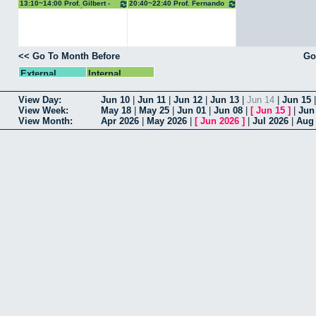
TMI11
13:10~14:00 Prof. Gilbert -
20:40~22:40 Prof. Fernando
EIMEC11C - Inf. Básica
Queiroz
<< Go To Month Before
Go
External
Internal
View Day:
Jun 10
|
Jun 11
|
Jun 12
|
Jun 13
|
Jun 14
|
Jun 15
View Week:
May 18
|
May 25
|
Jun 01
|
Jun 08
|
[
Jun 15
]
|
Jun
View Month:
Apr 2026
|
May 2026
|
[
Jun 2026
]
|
Jul 2026
|
Aug